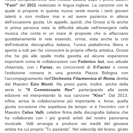
"Fast"
del
2011
realizzato in lingua inglese. La canzone con la
quale si propone in questa nuova veste esorta i tanti giovani
talenti a non mollare mai e ad avere pazienza in attesa
dell'occasione giusta. Un appello, quindi, che Grossi si fà anche
in prima persona vista la difficoltà attuale nell'emergere nella
musica che conta in un mare di proposte che si affacciano
quotidianamente in rete essendo, ormai, vista anche la crisi
dell'industria discografica italiana, l'unica piattaforma libera e
aperta a tutti per far conoscere la propria offerta artistica. Grossi
che ha già alle spalle molta gavetta ed alcune esperienze
importanti come le collaborazioni con
Federico Izzi
, suo attuale
chitarrista, con i
Farias
, ex concorrenti di
X-Factor
o come
l'esibizione romana in una gremita Piazza Bologna con
l'accompagnamento dell'
Orchestra Filarmonica
di Roma
diretta
dal Maestro
Ezio Monti
. Ha preso parte, inoltre, anche della
serie tv
"Il Commissario Rex"
partecipando alla sesta
edizione ed interpretando la sua canzone
"Kiss"
. Dal 2013,
infine, arriva la collaborazione più importante e, forse, quella
giusta occasione che aspettava da tempo: vi è l'incontro con il
Maestro
Celso Valli
, celebre firma della discografia italiana che
ha collaborato con i più grandi artisti del nostro panorama
musicale. Valli arrangia e produce sei inediti del giovane
artista tra cui proprio "Tu pazienta". Nel videoclip del brano, girato