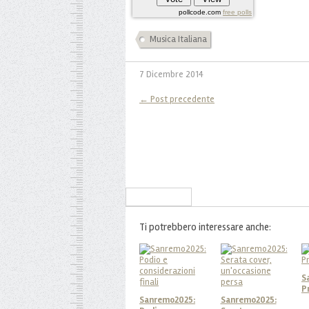
pollcode.com
free polls
Musica Italiana
7 Dicembre 2014
← Post precedente
Iscriviti alla Newsletter
Ti potrebbero interessare anche:
S
P
Sanremo2025:
Sanremo2025: