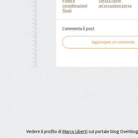
Podio e
Serata cover,
considerazioni
un'occasione persa
finali
Commenta il post
Aggiungere un commento
Vedere il profilo di
Marco Liberti
sul portale blog Overblo