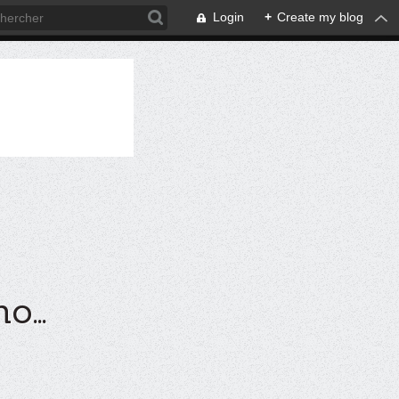
Login
+
Create my blog
...