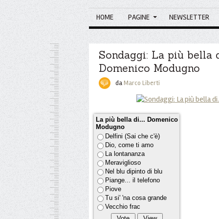
HOME
PAGINE
NEWSLETTER
Sondaggi: La più bella di
Domenico Modugno
da
Marco Liberti
La più bella di... Domenico
Modugno
Delfini (Sai che c'è)
Dio, come ti amo
La lontananza
Meraviglioso
Nel blu dipinto di blu
Piange... il telefono
Piove
Tu si' 'na cosa grande
Vecchio frac