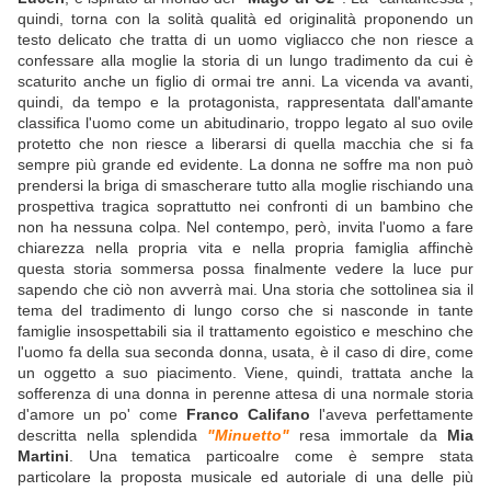
quindi, torna con la solità qualità ed originalità proponendo un
testo delicato che tratta di un uomo vigliacco che non riesce a
confessare alla moglie la storia di un lungo tradimento da cui è
scaturito anche un figlio di ormai tre anni. La vicenda va avanti,
quindi, da tempo e la protagonista, rappresentata dall'amante
classifica l'uomo come un abitudinario, troppo legato al suo ovile
protetto che non riesce a liberarsi di quella macchia che si fa
sempre più grande ed evidente. La donna ne soffre ma non può
prendersi la briga di smascherare tutto alla moglie rischiando una
prospettiva tragica soprattutto nei confronti di un bambino che
non ha nessuna colpa. Nel contempo, però, invita l'uomo a fare
chiarezza nella propria vita e nella propria famiglia affinchè
questa storia sommersa possa finalmente vedere la luce pur
sapendo che ciò non avverrà mai. Una storia che sottolinea sia il
tema del tradimento di lungo corso che si nasconde in tante
famiglie insospettabili sia il trattamento egoistico e meschino che
l'uomo fa della sua seconda donna, usata, è il caso di dire, come
un oggetto a suo piacimento. Viene, quindi, trattata anche la
sofferenza di una donna in perenne attesa di una normale storia
d'amore un po' come
Franco Califano
l'aveva perfettamente
descritta nella splendida
"Minuetto"
resa immortale da
Mia
Martini
. Una tematica particoalre come è sempre stata
particolare la proposta musicale ed autoriale di una delle più