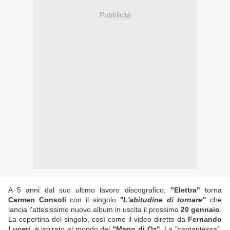
Pubblicità
A 5 anni dal suo ultimo lavoro discografico,
"Elettra"
torna
Carmen Consoli
con il singolo
"L'abitudine di tornare"
che
lancia l'attesissimo nuovo album in uscita il prossimo
20 gennaio
.
La copertina del singolo, così come il video diretto da
Fernando
Luceri
, è ispirato al mondo del
"Mago di Oz"
. La "cantantessa",