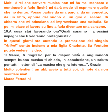
Molti, direi che scrivere musica non mi ha mai stancato e
continuerò a farlo finché mi darà modo di esprimere quello
che ho dentro. Posso partire da una parola, da un concetto,
da un libro, oppure dal suono di un giro di accordi di
chitarra che mi stimolano ad improvvisare una melodia. Se
poi mi piace ci lavoro su fino a farla diventare una canzone.
10.A cosa stai lavorando ora?Quali saranno i prossimi
impegni che ti vedranno protagonista?
In questi giorni sto curando la promozione del singolo
"Attimi"
scritto insieme a mia figlia Charlotte. Su Youtube
potete vedere il video.
11.Marco, ti ringrazio per la disponibilità e augurandoti
sempre buona musica ti chiedo, in conclusione, un saluto
per tutti i lettori di "La musica che gira intorno...". Grazie
Molto volentieri: un abbraccio a tutti voi, di note da non
scordare mai!
Marco Ferradini