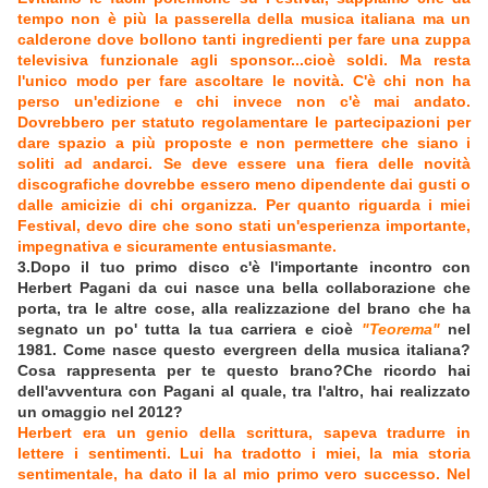
tempo non è più la passerella della musica italiana ma un
calderone dove bollono tanti ingredienti per fare una zuppa
televisiva funzionale agli sponsor...cioè soldi. Ma resta
l'unico modo per fare ascoltare le novità. C'è chi non ha
perso un'edizione e chi invece non c'è mai andato.
Dovrebbero per statuto regolamentare le partecipazioni per
dare spazio a più proposte e non permettere che siano i
soliti ad andarci. Se deve essere una fiera delle novità
discografiche dovrebbe essero meno dipendente dai gusti o
dalle amicizie di chi organizza. Per quanto riguarda i miei
Festival, devo dire che sono stati un'esperienza importante,
impegnativa e sicuramente entusiasmante.
3.Dopo il tuo primo disco c'è l'importante incontro con
Herbert Pagani da cui nasce una bella collaborazione che
porta, tra le altre cose, alla realizzazione del brano che ha
segnato un po' tutta la tua carriera e cioè
"Teorema"
nel
1981. Come nasce questo evergreen della musica italiana?
Cosa rappresenta per te questo brano?Che ricordo hai
dell'avventura con Pagani al quale, tra l'altro, hai realizzato
un omaggio nel 2012?
Herbert era un genio della scrittura, sapeva tradurre in
lettere i sentimenti. Lui ha tradotto i miei, la mia storia
sentimentale, ha dato il la al mio primo vero successo. Nel