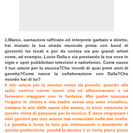
1.Marco, cantautore raffinato ed interprete garbato e diretto,
hai iniziato la tua strada musicale prima con band di
gioventù tra locali e poi da corista sia per grandi artisti
come, ad esempio, Lucio Dalla e sia prestando la tua voce in
sigle e spot pubblicitari televisivi e radiofonici. Come nasce
il tuo amore per la musica?Che ricordi di quei primi anni di
gavetta?Come nasce la collaborazione con Dalla?Che
ricordo hai di lui?
Il mio amore per la musica nasce da piccolo, quando alla
radio sentivo uscire suoni che mi affascinavano e mi
facevano viaggiare con la fantasia. Mio padre suonava
l'organo in chiesa e mia madre aveva una voce cristallina,
cantava le arie delle opere che amava, io sono cresciuto in
questo clima di passione per la musica. E devo ringraziare i
miei genitori per non avermi mai ostacolato nelle mie scelte.
La gavetta è forse la fase più interessante e divertente di
questa professione, perché la musica ti si rivela piano piano