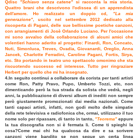
Qdisc
"Schiavo senza catene"
si racconta la mia storia.
Quattro brani che descrivono l'odissea di un apprendista
dell'amore. Ho realizzato un doppio cd,
"La mia
generazione"
, uscito nel settembre 2012 dedicato alla
riscoperta di Pagani, delle sue bellissime poetiche canzoni,
con arrangiamenti di Josè Orlando Luciano. Per l'occasione
mi sono avvalso della collaborazione di alcuni amici che
volentieri hanno aderito al progetto: Finardi, Ron, Concato,
Nuti, Simonluca, Treves, Ovadia, Giovanardi, Oreglio, Anna
Jancek, Charlotte Ferradini, Caroline Pagani, Fortis, Sirya,
etc. Sto portando in teatro uno spettacolo omonimo che sta
riscuotendo successo ed interesse. Tutto per ringraziare
Herbert per quello che mi ha insegnato.
4.In seguito continui a collaborare da corista per tanti artisti
come Ron, Patty Pravo, Pupo, Umberto Tozzi, etc, non
dimenticando però la tua strada da solista che vedrà, negli
anni, la pubblicazione di diversi album di inediti non sempre
però giustamente promozionati dai media nazionali. Come
tanti capaci artisti, infatti, non godi molto delle simpatie
della rete televisiva e radiofonica che, ormai, utilizzano il tuo
nome solo per ripassare, di tanto in tanto,
"Teorema"
eppure
la tua discografia non si è fermata li. Come ti spieghi la
cosa?Come mai chi ha qualcosa da dire e sa scrivere
canzoni viene bandito se non segue un certa linea