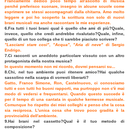
Francamente dedico poco tempo all'ascolto di musica
perché preferisco suonare, insegno in alcune scuole come
esprimere se stessi accompagnati dalla chitarra. Amo molto
leggere e poi ho scoperto la scrittura non solo di nuovi
brani musicali ma anche raccontare le mie esperienze.
6.Fra tutti i tuoi brani qual è quello che ami di più?Quale,
invece, quello che credi andrebbe rivalutato?Quale, infine,
quello di un tuo collega che ti sarebbe piaciuto scrivere?
"Lasciami stare così"
,
"Acqua"
,
"Aria di neve"
di Sergio
Endrigo.
7.Ci racconti un aneddoto particolare vissuto con un altro
protagonista della nostra musica?
In questo momento non mi ricordo, dovrei pensarci su...
8.Chi, nel tuo ambiente puoi ritenere amico?Hai qualche
sassolino nella scarpa di vorresti liberarti?
Gatto, Franco Simone, Ron, Castelnuovo, ci conosciamo
tutti e con tutti ho buoni rapporti, ma purtroppo non c'è mai
modo di vedersi e frequentarsi. Quando questo succede è
per il tempo di una cantata in qualche kermesse musicale.
Comunque ho rispetto dei miei colleghi e penso che la cosa
sia reciproca. L'unica cosa che trovo poco gradita è la
provincialità dell'ambiente.
9.Hai brani nel cassetto?Qual è il tuo metodo di
composizione?