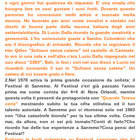
e ogni giorno hai qualcosa da imparare. E' una strada che
bisogna fare se vuoi gustare i suoi frutti. Durante questo
percorso ho conosciuto molti artisti e suonato molta
musica. Ho lavorato per anni come vocalist e cantato nei
dischi di buona parte della musica italiana degli anni
settanta/ottanta. Di Lucio Dalla ricordo la grande creatività e
generosità. L'ho conosciuto grazie a Sandro Colombini che
era il discografico di entrambi. Ricordo che io registravo il
mio Qdisc
"Schiavo senza catene"
nel castello di Carimate.
Io ero in una sala e nell'altra c'era Lucio Dalla impegnato nel
suo disco
"1983"
. Beh, io feci i cori nel suo disco e Lucio mi
ricambiò suonando il sax in
"Schiavo senza catene"
. Un
cameo di cui essere grato e fiero.
2.Nel 1978 arriva la prima grande occasione da solista: il
Festival di Sanremo. Al Festival c'eri già passato l'anno
prima ma come corista dei 4+4 di Nora Orlandi, mentre
questa volta ti presenti da protagonista con
"Quando Teresa
verrà"
mostrando subito la tua cifra stilistica ed il tuo
talento autoriale. A Sanremo poi ci ritornerai solo nel 1983
con
"Una catastrofe bionda"
per la tua ultima volta. Come
mai, da allora, non ci sei più tornato?Conti di farlo?Che
ricordo hai delle tue esperienze a Sanremo?Cosa pensi del
Festival?
Evitiamo le facili polemiche su Festival, sappiamo che da