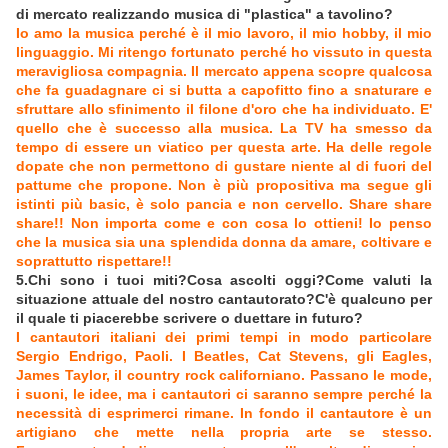
di mercato realizzando musica di "plastica" a tavolino?
Io amo la musica perché è il mio lavoro, il mio hobby, il mio
linguaggio. Mi ritengo fortunato perché ho vissuto in questa
meravigliosa compagnia. Il mercato appena scopre qualcosa
che fa guadagnare ci si butta a capofitto fino a snaturare e
sfruttare allo sfinimento il filone d'oro che ha individuato. E'
quello che è successo alla musica. La TV ha smesso da
tempo di essere un viatico per questa arte. Ha delle regole
dopate che non permettono di gustare niente al di fuori del
pattume che propone. Non è più propositiva ma segue gli
istinti più basic, è solo pancia e non cervello. Share share
share!! Non importa come e con cosa lo ottieni! Io penso
che la musica sia una splendida donna da amare, coltivare e
soprattutto rispettare!!
5.Chi sono i tuoi miti?Cosa ascolti oggi?Come valuti la
situazione attuale del nostro cantautorato?C'è qualcuno per
il quale ti piacerebbe scrivere o duettare in futuro?
I cantautori italiani dei primi tempi in modo particolare
Sergio Endrigo, Paoli. I Beatles, Cat Stevens, gli Eagles,
James Taylor, il country rock californiano. Passano le mode,
i suoni, le idee, ma i cantautori ci saranno sempre perché la
necessità di esprimerci rimane. In fondo il cantautore è un
artigiano che mette nella propria arte se stesso.