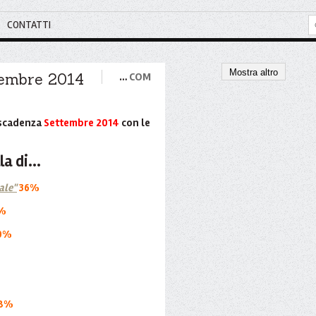
CONTATTI
Mostra altro
ttembre 2014
…
COM
n scadenza
Settembre 2014
con le
la di...
ale"
36%
%
0%
8%