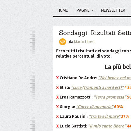
HOME
PAGINE
NEWSLETTER
Sondaggi: Risultati Se
da
Marco Liberti
Ecco tutti i risultati dei sondaggi co
relative percentuali di voto:
La più bel
X
Cristiano De André:
"Nel bene e nel m
X
Elisa:
"Luce (tramonti a nord est)"
42
X
Eros Ramazzotti:
"Terra promessa"
5
X
Giorgia:
"Gocce di memoria"
60%
X
Laura Pausini:
"Tra te e il mare"
37%
X
Lucio Battisti:
"Il mio canto libero"
4