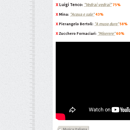
X
Luigi Tenco:
"Vedrai vedrai"
75%
X
Mina:
"Acqua e sale"
43%
X
Pierangelo Bertoli:
"A muso duro"
58%
X
Zucchero Fornaciari:
"Miserere"
60%
Musica Italiana