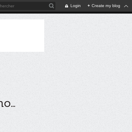
Login
+
Create my blog
...