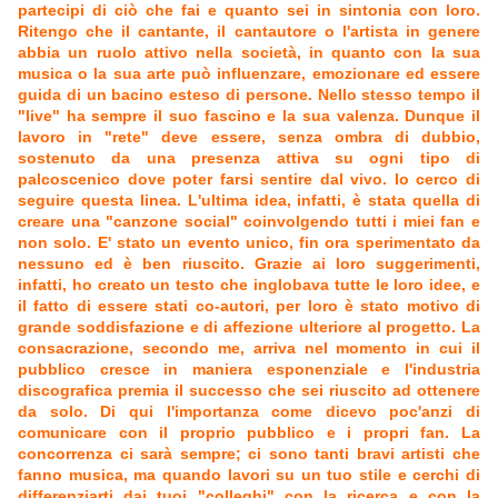
partecipi di ciò che fai e quanto sei in sintonia con loro.
Ritengo che il cantante, il cantautore o l'artista in genere
abbia un ruolo attivo nella società, in quanto con la sua
musica o la sua arte può influenzare, emozionare ed essere
guida di un bacino esteso di persone. Nello stesso tempo il
"live" ha sempre il suo fascino e la sua valenza. Dunque il
lavoro in "rete" deve essere, senza ombra di dubbio,
sostenuto da una presenza attiva su ogni tipo di
palcoscenico dove poter farsi sentire dal vivo. Io cerco di
seguire questa linea. L'ultima idea, infatti, è stata quella di
creare una "canzone social" coinvolgendo tutti i miei fan e
non solo. E' stato un evento unico, fin ora sperimentato da
nessuno ed è ben riuscito. Grazie ai loro suggerimenti,
infatti, ho creato un testo che inglobava tutte le loro idee, e
il fatto di essere stati co-autori, per loro è stato motivo di
grande soddisfazione e di affezione ulteriore al progetto. La
consacrazione, secondo me, arriva nel momento in cui il
pubblico cresce in maniera esponenziale e l'industria
discografica premia il successo che sei riuscito ad ottenere
da solo. Di qui l'importanza come dicevo poc'anzi di
comunicare con il proprio pubblico e i propri fan. La
concorrenza ci sarà sempre; ci sono tanti bravi artisti che
fanno musica, ma quando lavori su un tuo stile e cerchi di
differenziarti dai tuoi "colleghi" con la ricerca e con la