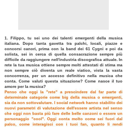
1. Filippo, tu sei uno dei talenti emergenti della musica
italiana. Dopo tanta gavetta tra palchi, locali, piazze e
concorsi canori, prima con la band dei 61 Cygni e poi da
solista, sei in cerca di quella consacrazione sempre più
difficile da raggiungere nell'industria discografica attuale. In
rete la tua musica ottiene sempre molti attestati di stima ma
non sempre ciò diventa un reale viatico, vista la vasta
concorrenza, per un accesso definitivo nella musica che
conta. Come valuti questa situazione? Come nasce il tuo
amore per la musica?
Penso che oggi la "rete" a prescindere dal far parte di
determinate categorie come big della musica o emergenti,
sia da non sottovalutare. I social network hanno stabilito dei
nuovi parametri di valutazione dell'essere artista nel senso
che oggi non basta più fare delle belle canzoni o essere un
personaggio "cool". Oggi conta molto come sei fuori dal
palco, come interagisci con i tuoi fan, quanto li rendi