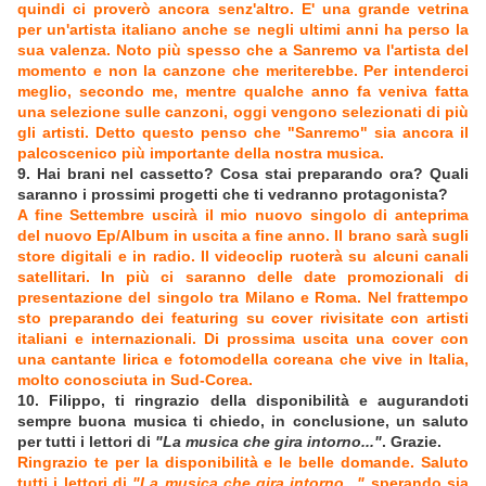
quindi ci proverò ancora senz'altro. E' una grande vetrina
per un'artista italiano anche se negli ultimi anni ha perso la
sua valenza. Noto più spesso che a Sanremo va l'artista del
momento e non la canzone che meriterebbe. Per intenderci
meglio, secondo me, mentre qualche anno fa veniva fatta
una selezione sulle canzoni, oggi vengono selezionati di più
gli artisti. Detto questo penso che "Sanremo" sia ancora il
palcoscenico più importante della nostra musica.
9. Hai brani nel cassetto? Cosa stai preparando ora? Quali
saranno i prossimi progetti che ti vedranno protagonista?
A fine Settembre uscirà il mio nuovo singolo di anteprima
del nuovo Ep/Album in uscita a fine anno. Il brano sarà sugli
store digitali e in radio. Il videoclip ruoterà su alcuni canali
satellitari. In più ci saranno delle date promozionali di
presentazione del singolo tra Milano e Roma. Nel frattempo
sto preparando dei featuring su cover rivisitate con artisti
italiani e internazionali. Di prossima uscita una cover con
una cantante lirica e fotomodella coreana che vive in Italia,
molto conosciuta in Sud-Corea.
10. Filippo, ti ringrazio della disponibilità e augurandoti
sempre buona musica ti chiedo, in conclusione, un saluto
per tutti i lettori di
"La musica che gira intorno..."
. Grazie.
Ringrazio te per la disponibilità e le belle domande. Saluto
tutti i lettori di
"La musica che gira intorno..."
sperando sia