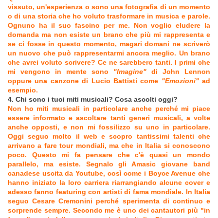
vissuto, un'esperienza o sono una fotografia di un momento
o di una storia che ho voluto trasformare in musica e parole.
Ognuno ha il suo fascino per me. Non voglio eludere la
domanda ma non esiste un brano che più mi rappresenta e
se ci fosse in questo momento, magari domani ne scriverò
un nuovo che può rappresentarmi ancora meglio. Un brano
che avrei voluto scrivere? Ce ne sarebbero tanti. I primi che
mi vengono in mente sono
"Imagine"
di John Lennon
oppure una canzone di Lucio Battisti come
"Emozioni"
ad
esempio.
4. Chi sono i tuoi miti musicali? Cosa ascolti oggi?
Non ho miti musicali in particolare anche perché mi piace
essere informato e ascoltare tanti generi musicali, a volte
anche opposti, e non mi fossilizzo su uno in particolare.
Oggi seguo molto il web e scopro tantissimi talenti che
arrivano a fare tour mondiali, ma che in Italia si conoscono
poco. Questo mi fa pensare che c'è quasi un mondo
parallelo, ma esiste. Segnalo gli Amasic giovane band
canadese uscita da Youtube, così come i Boyce Avenue che
hanno iniziato la loro carriera riarrangiando alcune cover e
adesso fanno featuring con artisti di fama mondiale. In Italia
seguo Cesare Cremonini perché sperimenta di continuo e
sorprende sempre. Secondo me è uno dei cantautori più "in