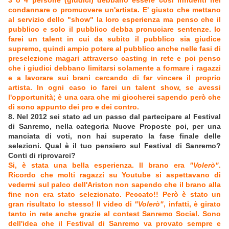
3 o 4 persone (giudici) debbano essere così influenti nel
condannare o promuovere un'artista. E' giusto che mettano
al servizio dello "show" la loro esperienza ma penso che il
pubblico e solo il pubblico debba pronuciare sentenze. Io
farei un talent in cui da subito il pubblico sia giudice
supremo, quindi ampio potere al pubblico anche nelle fasi di
preselezione magari attraverso casting in rete e poi penso
che i giudici debbano limitarsi solamente a formare i ragazzi
e a lavorare sui brani cercando di far vincere il proprio
artista. In ogni caso io farei un talent show, se avessi
l'opportunità; è una cara che mi giocherei sapendo però che
di sono appunto dei pro e dei contro.
8. Nel 2012 sei stato ad un passo dal partecipare al Festival
di Sanremo, nella categoria Nuove Proposte poi, per una
manciata di voti, non hai superato la fase finale delle
selezioni. Qual è il tuo pensiero sul Festival di Sanremo?
Conti di riprovarci?
Si, è stata una bella esperienza. Il brano era
"Volerò"
.
Ricordo che molti ragazzi su Youtube si aspettavano di
vedermi sul palco dell'Ariston non sapendo che il brano alla
fine non era stato selezionato. Peccato!! Però è stato un
gran risultato lo stesso! Il video di
"Volerò"
, infatti, è girato
tanto in rete anche grazie al contest Sanremo Social. Sono
dell'idea che il Festival di Sanremo va provato sempre e