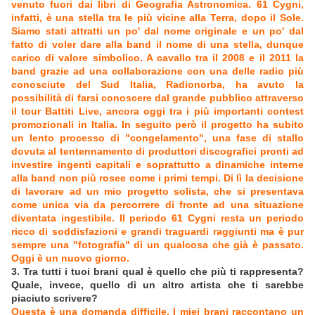
venuto fuori dai libri di Geografia Astronomica. 61 Cygni,
infatti, è una stella tra le più vicine alla Terra, dopo il Sole.
Siamo stati attratti un po' dal nome originale e un po' dal
fatto di voler dare alla band il nome di una stella, dunque
carico di valore simbolico. A cavallo tra il 2008 e il 2011 la
band grazie ad una collaborazione con una delle radio più
conosciute del Sud Italia, Radionorba, ha avuto la
possibilità di farsi conoscere dal grande pubblico attraverso
il tour Battiti Live, ancora oggi tra i più importanti contest
promozionali in Italia. In seguito però il progetto ha subito
un lento processo di "congelamento", una fase di stallo
dovuta al tentennamento di produttori discografici pronti ad
investire ingenti capitali e soprattutto a dinamiche interne
alla band non più rosee come i primi tempi. Di lì la decisione
di lavorare ad un mio progetto solista, che si presentava
come unica via da percorrere di fronte ad una situazione
diventata ingestibile. Il periodo 61 Cygni resta un periodo
ricco di soddisfazioni e grandi traguardi raggiunti ma è pur
sempre una "fotografia" di un qualcosa che già è passato.
Oggi è un nuovo giorno.
3. Tra tutti i tuoi brani qual è quello che più ti rappresenta?
Quale, invece, quello di un altro artista che ti sarebbe
piaciuto scrivere?
Questa è una domanda difficile. I miei brani raccontano un