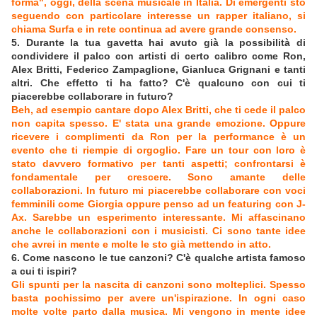
forma", oggi, della scena musicale in Italia. Di emergenti sto
seguendo con particolare interesse un rapper italiano, si
chiama Surfa e in rete continua ad avere grande consenso.
5. Durante la tua gavetta hai avuto già la possibilità di
condividere il palco con artisti di certo calibro come Ron,
Alex Britti, Federico Zampaglione, Gianluca Grignani e tanti
altri. Che effetto ti ha fatto? C'è qualcuno con cui ti
piacerebbe collaborare in futuro?
Beh, ad esempio cantare dopo Alex Britti, che ti cede il palco
non capita spesso. E' stata una grande emozione. Oppure
ricevere i complimenti da Ron per la performance è un
evento che ti riempie di orgoglio. Fare un tour con loro è
stato davvero formativo per tanti aspetti; confrontarsi è
fondamentale per crescere. Sono amante delle
collaborazioni. In futuro mi piacerebbe collaborare con voci
femminili come Giorgia oppure penso ad un featuring con J-
Ax. Sarebbe un esperimento interessante. Mi affascinano
anche le collaborazioni con i musicisti. Ci sono tante idee
che avrei in mente e molte le sto già mettendo in atto.
6. Come nascono le tue canzoni? C'è qualche artista famoso
a cui ti ispiri?
Gli spunti per la nascita di canzoni sono molteplici. Spesso
basta pochissimo per avere un'ispirazione. In ogni caso
molte volte parto dalla musica. Mi vengono in mente idee