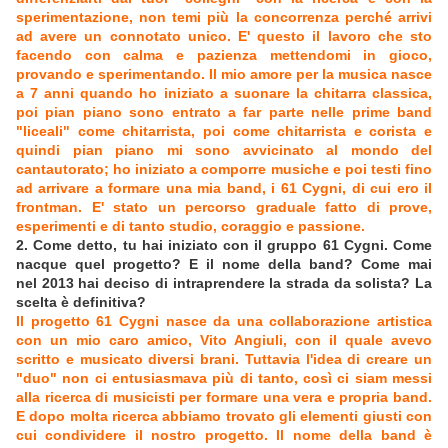
sperimentazione, non temi più la concorrenza perché arrivi
ad avere un connotato unico. E' questo il lavoro che sto
facendo con calma e pazienza mettendomi in gioco,
provando e sperimentando. Il mio amore per la musica nasce
a 7 anni quando ho iniziato a suonare la chitarra classica,
poi pian piano sono entrato a far parte nelle prime band
"liceali" come chitarrista, poi come chitarrista e corista e
quindi pian piano mi sono avvicinato al mondo del
cantautorato; ho iniziato a comporre musiche e poi testi fino
ad arrivare a formare una mia band, i 61 Cygni, di cui ero il
frontman. E' stato un percorso graduale fatto di prove,
esperimenti e di tanto studio, coraggio e passione.
2. Come detto, tu hai iniziato con il gruppo 61 Cygni. Come
nacque quel progetto? E il nome della band? Come mai
nel 2013 hai deciso di intraprendere la strada da solista? La
scelta è definitiva?
Il progetto 61 Cygni nasce da una collaborazione artistica
con un mio caro amico, Vito Angiuli, con il quale avevo
scritto e musicato diversi brani. Tuttavia l'idea di creare un
"duo" non ci entusiasmava più di tanto, così ci siam messi
alla ricerca di musicisti per formare una vera e propria band.
E dopo molta ricerca abbiamo trovato gli elementi giusti con
cui condividere il nostro progetto. Il nome della band è