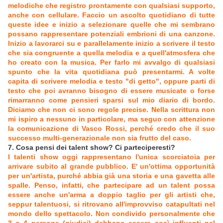
melodiche che registro prontamente con qualsiasi supporto,
anche con cellulare. Faccio un ascolto quotidiano di tutte
queste idee e inizio a selezionare quelle che mi sembrano
possano rappresentare potenziali embrioni di una canzone.
Inizio a lavorarci su e parallelamente inizio a scrivere il testo
che sia congruente a quella melodia e a quell'atmosfera che
ho creato con la musica. Per farlo mi avvalgo di qualsiasi
spunto che la vita quotidiana può presentarmi. A volte
capita di scrivere melodia e testo "di getto", oppure parti di
testo che poi avranno bisogno di essere musicate o forse
rimarranno come pensieri sparsi sul mio diario di bordo.
Diciamo che non ci sono regole precise. Nella scrittura non
mi ispiro a nessuno in particolare, ma seguo con attenzione
la comunicazione di Vasco Rossi, perché credo che il suo
successo multi-generazionale non sia frutto del caso.
7. Cosa pensi dei talent show? Ci parteciperesti?
I talenti show oggi rappresentano l'unica scorciatoia per
arrivare subito al grande pubblico. E' un'ottima opportunità
per un'artista, purché abbia già una storia e una gavetta alle
spalle. Penso, infatti, che partecipare ad un talent possa
essere anche un'arma a doppio taglio per gli artisti che,
seppur talentuosi, si ritrovano all'improvviso catapultati nel
mondo dello spettacolo. Non condivido personalmente che