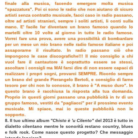
finale alla musica, facendo emergere molta musica
"spazzatura". Poi ci sono le radio che non aiutano di sicuro
artisti senza contratto musicale, facci caso in radio passano,
oltre ad artisti stranieri, sempre i soliti artisti, li conti sulla
mano. E' facile far diventare un brano famoso quando lo
martelli oltre 10 volte al giorno in tutte le radio famose.
Vorrei fare una prova, avere una possibilità di bombardare
per un mese un mio brano nelle radio famose italiane e poi
assaporarne il risultato. In radio passano ciò che
impongono le case discografiche!!! Il mio consiglio a chi
vuol fare il cantautore è soprattutto essere se stessi,
ascoltare i consigli ma MAI farsi dire di non essere capaci di
realizzare i propri sogni, provarci SEMPRE. Ricordo sempre
un brano del grande Pierangelo Bertoli, e consiglio di farne
tesoro per chi non lo conosce, il brano è "A muso duro". In
questo brano è racchiusa la risposta alla tua domanda.
Proprio in questi giorni passano una pubblicità in tv di un
gruppo famoso, vestiti da "pagliacci" per il prossimo evento
musicale. Mi spiace, mai io queste pubblicità non le
sopporto.
8. Il tuo ultimo album
"Chisto è 'u Cilento"
del 2013 è tutto in
dialetto cilentano mentre le sonorità restano country, blues
e folk rock. Come nasce questo progetto? Che messaggio