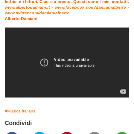
lettrici e i lettori. Ciao e a presto. Questi sono i miei contatti:
www.albertodamiani.it
-
www.facebook.com/damianialberto
-
www.twitter.com/damianialberto
.
Alberto Damiani
#Musica Italiana
Condividi