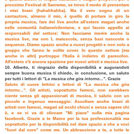
prossimo Festival di Sanremo, se trovo il modo di presentare
i miei brani (hahahhahha). Ma il vero sogno di un
cantautore, almeno il mio, è quello di portare in giro la
propria musica, fare dei live anche all'estero magari anche
nelle comunità italiane/cilentane, e qui faccio appello ai
responsabili del settore: Non facciamo morire anche la
musica live, ma con L maiuscola, senza basi nascoste o
sequenze. Diamo spazio anche a nuovi progetti e non solo a
gruppo che fanno le solite cover. In questo settore (ma
anche in altri) purtroppo l'Italia è indietro di parecchio.
All'estero c'è ancora spazione per nuovi artisti e musica live.
10. Alberto, ti ringrazio della disponibilità e augurandoti
sempre buona musica ti chiedo, in conclusione, un saluto
per tutti i lettori di
"La musica che gira intorno..."
. Grazie
Saluto di cuore lettrici e lettori di
"La musica che gira
intorno..."
. Gli artisti, soprattutto famosi, non sarebbero
niente senza gli appassionati di musica, li saluto con un
piccolo e ingenuo messaggio: Ascoltare anche brani di
artisti non famosi, magari ad occhi chiusi e senza sapere chi
è, e se vi va di cliccare "Mi piace" sulla mia pagina
facebook. Grazie a te Marco per la tua professionalità ma
soprattutto per la disponibilità nel dare spazio a che a voci
"fuori dal coro" come me. Un abbraccione a te, a tutte le