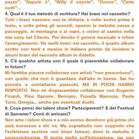
pazzo"
,
"Napule è"
,
"Willy il coyote"
,
"Donne"
,
"Certe
notti"
...
4. Qual è il tuo metodo di scrittura? Hai brani nel cassetto?
Tutti i brani nascono con la chitarra, a volte scrivo prima il
testo, a volte prima gli accordi, spesso la melodia nasce a
passeggio, in montagna o al mare, e vicino al camino nella
mia casa nel Cilento. Poi decido il genere musicale e infine
l'arrangiamento. Ho molti brani nel cassetto, il quarto album
scritto con testi e musica in italiano pronto da incidere e
alcuni brani del secondo album in dialetto.
5. C'è qualche artista con il quale ti piacerebbe collaborare
in futuro?
Mi farebbe piacere collaborare con artisti "non presuntuosi",
con quello che non ti guardano dall'alto in basso. Sai ho
provato a contattarne parecchi, MA IN POCHI HANNO
RISPOSTO. Non mi dispiacerebbe collaborare con Eugenio
Finardi, Pino Daniele, Bennato, Fiorella Mannoia, Paola
Turci, Giorgia... anche per eventuali duetti.
6. Cosa pensi dei talent show? Parteciperesti? E del Festival
di Sanremo? Conti di arrivarci?
Non amo i talent show e a mio avviso decidono già prima chi
avrà successo e chi no. Ma soprattutto non sopporto che
l'esibizione avviene con brani famosi, dove la melodia è
conosciutissima. Si punta molto sull'intonazione, ma non