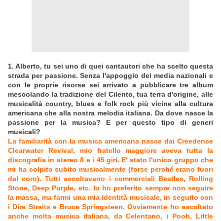
1. Alberto, tu sei uno di quei cantautori che ha scelto questa
strada per passione. Senza l'appoggio dei media nazionali e
con le proprie risorse sei arrivato a pubblicare tre album
mescolando la tradizione del Cilento, tua terra d'origine, alle
musicalità country, blues e folk rock più vicine alla cultura
americana che alla nostra melodia italiana. Da dove nasce la
passione per la musica? E per questo tipo di generi
musicali?
La familiarità con la musica americana nasce dai Creedence
Clearwater Revival, mio fratello maggiore aveva tutta la
discografia in stereo 8 e i 45 giri. E' stato l'unico gruppo che
mi ha colpito subito musicalmente (forse perché erano fuori
dal coro). Tutti ascoltavano i commerciali Beatles, Rolling
Stone, Deep Purple, etc. Io ho preferito sempre non seguire
la massa, ma farmi una mia identità musicale, in seguito con
i Dire Straits e Bruce Springsteen. Ovviamente ho ascoltato
anche molta musica italiana, da Celentano, i Pooh, Little