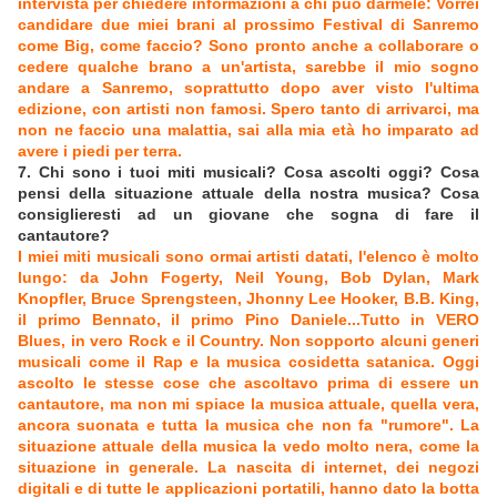
intervista per chiedere informazioni a chi può darmele: Vorrei
candidare due miei brani al prossimo Festival di Sanremo
come Big, come faccio? Sono pronto anche a collaborare o
cedere qualche brano a un'artista, sarebbe il mio sogno
andare a Sanremo, soprattutto dopo aver visto l'ultima
edizione, con artisti non famosi. Spero tanto di arrivarci, ma
non ne faccio una malattia, sai alla mia età ho imparato ad
avere i piedi per terra.
7. Chi sono i tuoi miti musicali? Cosa ascolti oggi? Cosa
pensi della situazione attuale della nostra musica? Cosa
consiglieresti ad un giovane che sogna di fare il
cantautore?
I miei miti musicali sono ormai artisti datati, l'elenco è molto
lungo: da John Fogerty, Neil Young, Bob Dylan, Mark
Knopfler, Bruce Sprengsteen, Jhonny Lee Hooker, B.B. King,
il primo Bennato, il primo Pino Daniele...Tutto in VERO
Blues, in vero Rock e il Country. Non sopporto alcuni generi
musicali come il Rap e la musica cosidetta satanica. Oggi
ascolto le stesse cose che ascoltavo prima di essere un
cantautore, ma non mi spiace la musica attuale, quella vera,
ancora suonata e tutta la musica che non fa "rumore". La
situazione attuale della musica la vedo molto nera, come la
situazione in generale. La nascita di internet, dei negozi
digitali e di tutte le applicazioni portatili, hanno dato la botta