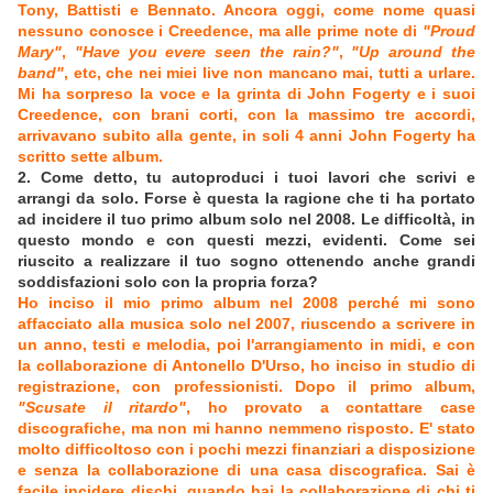
Tony, Battisti e Bennato. Ancora oggi, come nome quasi
nessuno conosce i Creedence, ma alle prime note di
"Proud
Mary"
,
"Have you evere seen the rain?"
,
"Up around the
band"
, etc, che nei miei live non mancano mai, tutti a urlare.
Mi ha sorpreso la voce e la grinta di John Fogerty e i suoi
Creedence, con brani corti, con la massimo tre accordi,
arrivavano subito alla gente, in soli 4 anni John Fogerty ha
scritto sette album.
2. Come detto, tu autoproduci i tuoi lavori che scrivi e
arrangi da solo. Forse è questa la ragione che ti ha portato
ad incidere il tuo primo album solo nel 2008. Le difficoltà, in
questo mondo e con questi mezzi, evidenti. Come sei
riuscito a realizzare il tuo sogno ottenendo anche grandi
soddisfazioni solo con la propria forza?
Ho inciso il mio primo album nel 2008 perché mi sono
affacciato alla musica solo nel 2007, riuscendo a scrivere in
un anno, testi e melodia, poi l'arrangiamento in midi, e con
la collaborazione di Antonello D'Urso, ho inciso in studio di
registrazione, con professionisti. Dopo il primo album,
"Scusate il ritardo"
, ho provato a contattare case
discografiche, ma non mi hanno nemmeno risposto. E' stato
molto difficoltoso con i pochi mezzi finanziari a disposizione
e senza la collaborazione di una casa discografica. Sai è
facile incidere dischi, quando hai la collaborazione di chi ti