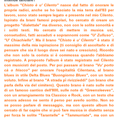
intende lanciare?
L'album
"Chisto è u' Cilento"
nasce dal fatto di onorare le
proprie radici, anche se ho lasciato la mia terra dall'83 per
lavoro, sono stato sempre legato e presente nel mio Cilento.
Ispirato da brani famosi popolari, ho cercato di creare un
progetto "dialettale" ma diverso, non con le solite sonorità e
i soliti testi. Ho cercato di mettere in musica usi,
consetudini, fatti accaduti e soprannomi come
"U' Zulluso"
,
"U' Chiachiello"
. Ma il brano
"Chisto è u' Cilento"
è stato il
massimo della mia ispirazione (ti consiglio di ascoltarlo e di
pensare che sia il luogo dove sei nato e cresciuto). Ricordo
che non solo la corista si è commossa quando l'abbiamo
registrato. A proposto l'album è stato registrato nel Cilento
con musicisti del posto. Per poi passare al brano
"Vu' porto
cà o friscco"
per onorare l'ospitalità Cilentana, al brano
blues in stile Delta Blues
"Buongiorno Blues"
, con un testo
voluto. Infine al brano "A strada pì rivizzieddi" (un brano che
parla della via del cimitero). Questo brano è nato sulle note
di un famoso cantico dell'800, sulle note di
"Greensleeves"
,
con un arrangiamento tra Classico e Rock, con un testo che
ancora adesso ne sento il perso per averlo scritto. Non so
se posso parlare di messaggio, ma con questo album ho
cercato di far capire che si può fare musica in dialetto senza
per forza le solite "Tarantelle" e "Tammurriate", ma con un