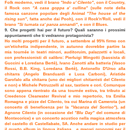
Folk moderno, vedi il brano
"Indo u' Cilento"
, con il Country,
il Rock con
"A casa goppa a' cullina"
(sulle note della
famosa canzone popolare degli Animal
"The house of the
rising sun"
, fatta anche dai Pooh), con il Rock'n'Roll, vedi il
brano
"Si turnata ca' panza annandi"
, e con il Blues.
9. Che progetti hai per il futuro? Quali saranno i prossimi
appuntamenti che ti vedranno protagonista?
Ho molti progetti per il futuro, a settembre al 95% firmo con
un'etichetta indipendente, in autunno dovrebbe partire la
mia tournée in teatri minori, auditoruim, palazzetti e locali,
con professionisti di calibro: Pierluigi Mingotti (bassista di
Guccini e Loredana Bertè), Ivano Zanotti alla batteria (Vasco
Rossi, B.B. King, Loredana Bertè), Antonello D'Urso alla
chitarra (Angelo Branduardi e Luca Carboni), Aristide
Garofalo alla chitarra (uno dei migliori chitarristi del Cilento
e non) e Michele Petruzzelli al sax, tastiere e cori. Comunque
sono appena rientrato da una tournée estiva, tra tributo ai
Creedence Clearwater Revival e mio repertorio, tra Emilia
Romagna e pizze del Cilento, tra cui Marina di Camerota (un
concerto di beneficenza per la
"Vacanza del Sorriso"
), ad
Agnone Cilento (in occasione del
"Blu Day"
del comune di
Montecorice) e un concerto acustico nella magica atmosfera
del castello di Castellabate, SA. Anche andare in studio per
il quarto album in lingua italiana... e magari propormi per il