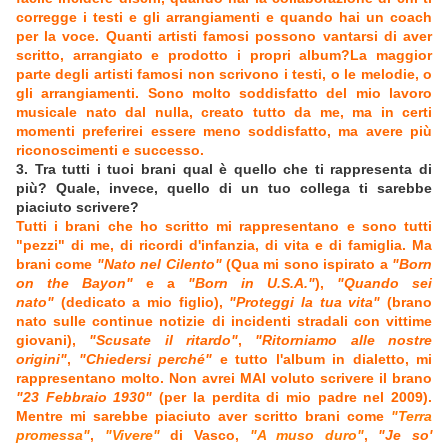
corregge i testi e gli arrangiamenti e quando hai un coach
per la voce. Quanti artisti famosi possono vantarsi di aver
scritto, arrangiato e prodotto i propri album?La maggior
parte degli artisti famosi non scrivono i testi, o le melodie, o
gli arrangiamenti. Sono molto soddisfatto del mio lavoro
musicale nato dal nulla, creato tutto da me, ma in certi
momenti preferirei essere meno soddisfatto, ma avere più
riconoscimenti e successo.
3. Tra tutti i tuoi brani qual è quello che ti rappresenta di
più? Quale, invece, quello di un tuo collega ti sarebbe
piaciuto scrivere?
Tutti i brani che ho scritto mi rappresentano e sono tutti
"pezzi" di me, di ricordi d'infanzia, di vita e di famiglia. Ma
brani come
"Nato nel Cilento"
(Qua mi sono ispirato a
"Born
on the Bayon"
e a
"Born in U.S.A."
),
"Quando sei
nato"
(dedicato a mio figlio),
"Proteggi la tua vita"
(brano
nato sulle continue notizie di incidenti stradali con vittime
giovani),
"Scusate il ritardo"
,
"Ritorniamo alle nostre
origini"
,
"Chiedersi perché"
e tutto l'album in dialetto, mi
rappresentano molto. Non avrei MAI voluto scrivere il brano
"23 Febbraio 1930"
(per la perdita di mio padre nel 2009).
Mentre mi sarebbe piaciuto aver scritto brani come
"Terra
promessa"
,
"Vivere"
di Vasco,
"A muso duro"
,
"Je so'