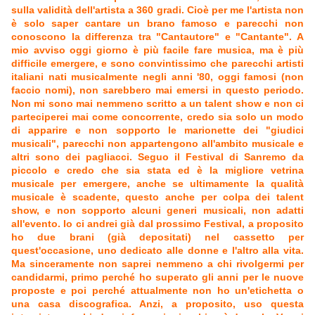
sulla validità dell'artista a 360 gradi. Cioè per me l'artista non
è solo saper cantare un brano famoso e parecchi non
conoscono la differenza tra "Cantautore" e "Cantante". A
mio avviso oggi giorno è più facile fare musica, ma è più
difficile emergere, e sono convintissimo che parecchi artisti
italiani nati musicalmente negli anni '80, oggi famosi (non
faccio nomi), non sarebbero mai emersi in questo periodo.
Non mi sono mai nemmeno scritto a un talent show e non ci
parteciperei mai come concorrente, credo sia solo un modo
di apparire e non sopporto le marionette dei "giudici
musicali", parecchi non appartengono all'ambito musicale e
altri sono dei pagliacci. Seguo il Festival di Sanremo da
piccolo e credo che sia stata ed è la migliore vetrina
musicale per emergere, anche se ultimamente la qualità
musicale è scadente, questo anche per colpa dei talent
show, e non sopporto alcuni generi musicali, non adatti
all'evento. Io ci andrei già dal prossimo Festival, a proposito
ho due brani (già depositati) nel cassetto per
quest'occasione, uno dedicato alle donne e l'altro alla vita.
Ma sinceramente non saprei nemmeno a chi rivolgermi per
candidarmi, primo perché ho superato gli anni per le nuove
proposte e poi perché attualmente non ho un'etichetta o
una casa discografica. Anzi, a proposito, uso questa