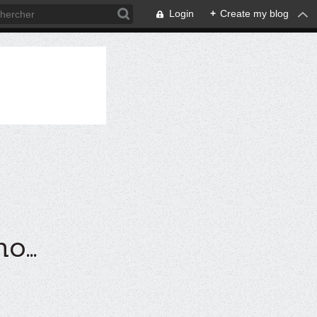
Login
+
Create my blog
...