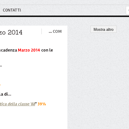
CONTATTI
Mostra altro
rzo 2014
…
COM
n scadenza
Marzo 2014
con le
..
%
a di...
tica della classe '68
"
39%