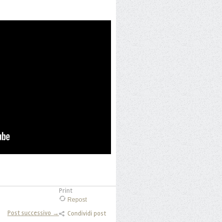
Print
Repost
Post successivo →
Condividi post