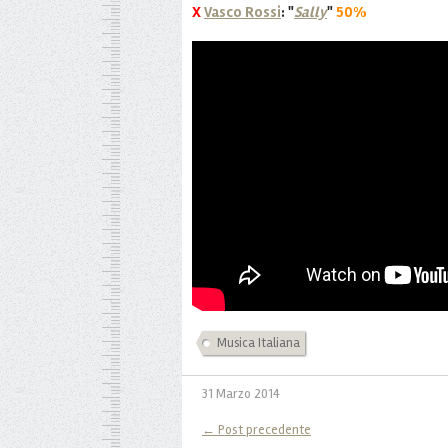
X
Vasco Rossi
: "
Sally
"
50%
Musica Italiana
31 Marzo 2014
← Post precedente