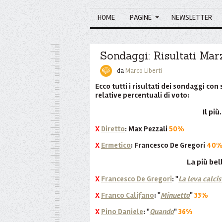
HOME
PAGINE
NEWSLETTER
Sondaggi: Risultati Ma
da
Marco Liberti
Ecco tutti i risultati dei sondaggi co
relative percentuali di voto:
Il più.
X
Diretto
: Max Pezzali
50%
X
Ermetico
: Francesco De Gregori
40
La più bell
X
Francesco De Gregori
: "
La leva calcis
X
Franco Califano
: "
Minuetto
"
33%
X
Pino Daniele
: "
Quando
"
36%