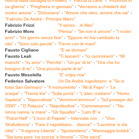
ritorna dalla battaglia di Poitiers"
-
"Faccia di cane"
-
"Pitzinnos in
sa gherra"
-
"Preghiera in gennaio"
-
"Verranno a chiederti del
nostro amore"
-
"Dolcenera"
-
"Amore che vieni, amore che vai"
-
"Fabrizio De André - Principe libero"
Fabrizio Frizzi
"Il senso... di Alex"
Fabrizio Moro
"Pensa"
-
"Se non è amore"
-
"I nostri
anni"
-
"Un giorno senza fine"
-
"Eppure mi hai cambiato la
vita"
-
"Sono solo parole"
-
"Fermi con le mani"
Fausto Cigliano
"E se domani"
Fausto Leali
"Ti lascerò"
-
"Io camminerò"
-
"Mi
manchi"
-
"Io amo"
-
"Perchè"
-
"Un po' di te"
-
"Ora che ho
bisogno di te"
-
"Una piccola parte di te"
Fausto Mesolella
"E' colpa mia"
Federico Salvatore
Un De Andrè napoletano e "Se io
fossi San Gennaro"
-
"Il monumento"
-
"Ali di Fepo"
-
"Le
scarpe"
-
"Trenta lire"
-
"Sulla porta"
-
"L'ateo cristiano"
-
"Homo
Sapiens"
-
"Napocalisse"
-
"Vennimm'ammore"
-
"Sul presepe del
2000"
-
"'O Palazzo"
-
"Napolitudine"
-
"Cammenanno"
-
"'Na
ninna nanna 'e mare"
-
"Gli Squallor"
-
"Lato B" e
"Pulcin'Hell"
-
"L'inno di Papele"
-
Intervista con...
-
"Vico
Strafuttenza"
-
"Fare il napoletano... stanca!"
-
"Lacreme 'e sta
città"
-
"'A signora Libertà"
-
"Sputaveleno"
-
"Mannaggia bubbà"
-
"Sta luna pare 'na scorza 'e limone"
-
"Che sarrà"