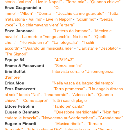
storia - Vai mo' - Live in Napoli"
-
"Terra mia"
-
"Quanno chiove"
Enzo Gragnaniello
"Cu
'mme"
-
"Alberi"
-
"Donna"
-
"Uocchie ca me guardate"
-
"Tutta
n'ata storia - Vai mo' - Live in Napoli"
-
"Sciummo"
-
"Senza
voce"
-
"Lo chiamavano vient' 'e terra"
Enzo Jannacci
"Lettera da lontano"
-
"Mexico e
nuvole"
-
La morte e "Vengo anch'io. No tu no"
-
"Quelli
che..."
-
"Ho visto un re"
-
"La fotografia"
-
"I soliti
accordi"
-
"Quando un musicista ride"
-
"L'artista" e "Desolato"
-
"Tre Signori"
Equipe 84
"4/3/1943"
Eramo & Passavanti
"Senza confini"
Eric Buffat
Intervista con... e "Un'emergenza
d'amore"
Erica Mou
"Nella vasca da bagno del tempo"
Eros Ramazzotti
"Terra promessa"
-
"Un angelo disteso
al sole" lancia "Noi"
-
"Innamorato"
-
"Adesso tu"
-
"Quanno
chiove"
-
"Come saprei"
-
Tutti i casi di plagio
Ettore Petrolini
"Tanto pe' cantà"
Eugenio Bennato
"Questione meridionale"
-
"Non farti
cadere le braccia"
-
"Novecento aufwiedersehen"
-
"Grande sud"
Eugenio Finardi
"Musica ribelle"
-
"Torna a
Surriento"
-
"E tu lo chiami Dio"
-
Intervista con... e "Amore