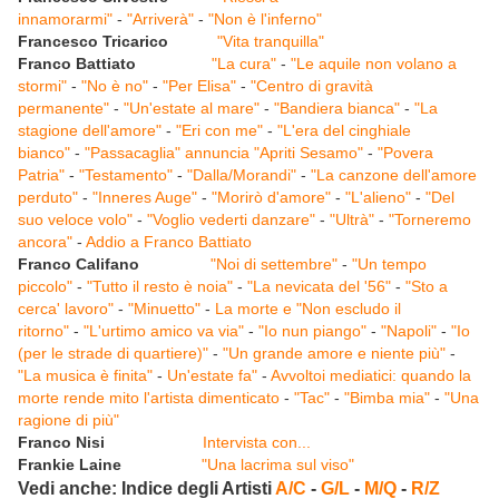
innamorarmi"
-
"Arriverà"
-
"Non è l'inferno"
Francesco Tricarico
"Vita tranquilla"
Franco Battiato
"La cura"
-
"Le aquile non volano a
stormi"
-
"No è no"
-
"Per Elisa"
-
"Centro di gravità
permanente"
-
"Un'estate al mare"
-
"Bandiera bianca"
-
"La
stagione dell'amore"
-
"Eri con me"
-
"L'era del cinghiale
bianco"
-
"Passacaglia" annuncia "Apriti Sesamo"
-
"Povera
Patria"
-
"Testamento"
-
"Dalla/Morandi"
-
"La canzone dell'amore
perduto"
-
"Inneres Auge"
-
"Morirò d'amore"
-
"L'alieno"
-
"Del
suo veloce volo"
-
"Voglio vederti danzare"
-
"Ultrà"
-
"Torneremo
ancora"
-
Addio a Franco Battiato
Franco Califano
"Noi di settembre"
-
"Un tempo
piccolo"
-
"Tutto il resto è noia"
-
"La nevicata del '56"
-
"Sto a
cerca' lavoro"
-
"Minuetto"
-
La morte e "Non escludo il
ritorno"
-
"L'urtimo amico va via"
-
"Io nun piango"
-
"Napoli"
-
"Io
(per le strade di quartiere)"
-
"Un grande amore e niente più"
-
"La musica è finita"
-
Un'estate fa"
-
Avvoltoi mediatici: quando la
morte rende mito l'artista dimenticato
-
"Tac"
-
"Bimba mia"
-
"Una
ragione di più"
Franco Nisi
Intervista con...
Frankie Laine
"Una lacrima sul viso"
Vedi anche: Indice degli Artisti
A/C
-
G/L
-
M/Q
-
R/Z