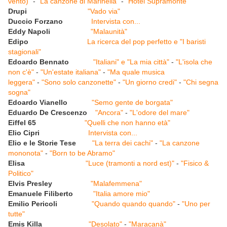
vento)"
-
"La canzone di Marinella"
-
"Hotel Supramonte"
Drupi
"Vado via"
Duccio Forzano
Intervista con...
Eddy Napoli
"Malaunità"
Edipo
La ricerca del pop perfetto e "I baristi
stagionali"
Edoardo Bennato
"Italiani" e "La mia città"
-
"L'isola che
non c'è"
-
"Un'estate italiana"
-
"Ma quale musica
leggera"
-
"Sono solo canzonette"
-
"Un giorno credi"
-
"Chi segna
sogna"
Edoardo Vianello
"Semo gente de borgata"
Eduardo De Crescenzo
"Ancora"
-
"L'odore del mare"
Eiffel 65
"Quelli che non hanno età"
Elio Cipri
Intervista con...
Elio e le Storie Tese
"La terra dei cachi"
-
"La canzone
mononota"
-
"Born to be Abramo"
Elisa
"Luce (tramonti a nord est)"
-
"Fisico &
Politico"
Elvis Presley
"Malafemmena"
Emanuele Filiberto
"Italia amore mio"
Emilio Pericoli
"Quando quando quando"
-
"Uno per
tutte"
Emis Killa
"Desolato"
-
"Maracanà"