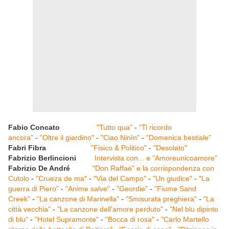
Fabio Concato
"Tutto qua"
-
"Ti ricordo
ancora"
-
"Oltre il giardino"
-
"Ciao Ninìn"
-
"Domenica bestiale"
Fabri Fibra
"Fisico & Politico"
-
"Desolato"
Fabrizio Berlincioni
Intervista con... e "Amoreunicoamore"
Fabrizio De André
"Don Raffaè" e la corrispondenza con
Cutolo
-
"Crueza de ma"
-
"Via del Campo"
-
"Un giudice"
-
"La
guerra di Piero"
-
"Anime salve"
-
"Geordie"
-
"Fiume Sand
Creek"
-
"La canzone di Marinella"
-
"Smisurata preghiera"
-
"La
città vecchia"
-
"La canzone dell'amore perduto"
-
"Nel blu dipinto
di blu"
-
"Hotel Supramonte"
-
"Bocca di rosa"
-
"Carlo Martello