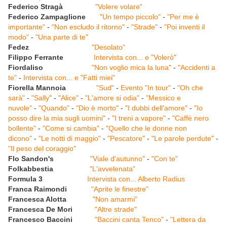
Federico Stragà
"Volere volare"
Federico Zampaglione
"Un tempo piccolo"
-
"Per me è
importante"
-
"Non escludo il ritorno"
-
"Strade"
-
"Poi inventi il
modo"
-
"Una parte di te"
Fedez
"Desolato"
Filippo Ferrante
Intervista con... e "Volerò"
Fiordaliso
"Non voglio mica la luna"
-
"Accidenti a
te"
-
Intervista con... e "Fatti miei"
Fiorella Mannoia
"Sud"
-
Evento "In tour"
-
"Oh che
sarà"
-
"Sally"
-
"Alice"
-
"L'amore si odia"
-
"Messico e
nuvole"
-
"Quando"
-
"Dio è morto"
-
"I dubbi dell'amore"
-
"Io
posso dire la mia sugli uomini"
-
"I treni a vapore"
-
"Caffè nero
bollente"
-
"Come si cambia"
-
"Quello che le donne non
dicono"
-
"Le notti di maggio"
-
"Pescatore"
-
"Le parole perdute"
-
"Il peso del coraggio"
Flo Sandon's
"Viale d'autunno"
-
"Con te"
Folkabbestia
"L'avvelenata"
Formula 3
Intervista con... Alberto Radius
Franca Raimondi
"Aprite le finestre"
Francesca Alotta
"Non amarmi"
Francesca De Mori
"Altre strade"
Francesco Baccini
"Baccini canta Tenco"
-
"Lettera da