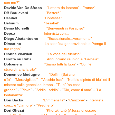
con me?"
Davide Van De Sfroos
"Lettera da lontano"
-
"Yanez"
DB Boulevard
"Basterà"
Decibel
"Contessa"
Delirium
"Jesahel"
Demo Morselli
"Benvenuti in Paradiso"
Depsa
Intervista con...
Diego Abatantuono
"Eccezziunale...veramente"
Dimartino
La sconfitta generazionale e "Venga il
tuo regno"
Dionne Warwick
"La voce del silenzio"
Dirotta su Cuba
Annunciano reunion e "Gelosia"
Dolcenera
"Siamo tutti là fuori"
-
"Com'è
straordinaria la vita"
Domenico Modugno
"Delfini (Sai che
c'è)"
-
"Meraviglioso"
-
"Vecchio frac"
-
"Nel blu dipinto di blu" ed il
mistero sulla genesi del brano
-
"Tu si' 'na cosa
grande"
-
"Piove"
-
"Addio...addio"
-
"Dio, come ti amo"
-
"La
lontananza"
Don Backy
"L'immensità"
-
"Canzone"
-
Intervista
con... e "L'amore"
-
"Pregherò"
Dori Ghezzi
"Khorakhanè (A forza di essere