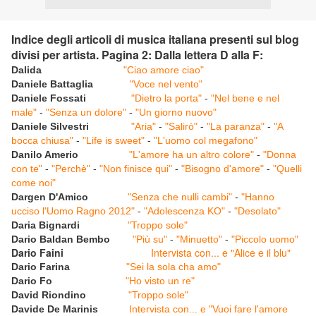
Indice degli articoli di musica italiana presenti sul blog
divisi per artista. Pagina 2: Dalla lettera D alla F:
Dalida
"Ciao amore ciao"
Daniele Battaglia
"Voce nel vento"
Daniele Fossati
"Dietro la porta"
-
"Nel bene e nel
male"
-
"Senza un dolore"
-
"Un giorno nuovo"
Daniele Silvestri
"Aria"
-
"Salirò"
-
"La paranza"
-
"A
bocca chiusa"
-
"Life is sweet"
-
"L'uomo col megafono"
Danilo Amerio
"L'amore ha un altro colore"
-
"Donna
con te"
-
"Perchè"
-
"Non finisce qui"
-
"Bisogno d'amore"
-
"Quelli
come noi"
Dargen D'Amico
"Senza che nulli cambi"
-
"Hanno
ucciso l'Uomo Ragno 2012"
-
"Adolescenza KO"
-
"Desolato"
Daria Bignardi
"Troppo sole"
Dario Baldan Bembo
"Più su"
-
"Minuetto"
-
"Piccolo uomo"
Dario Faini
Intervista con... e "Alice e il blu"
Dario Farina
"Sei la sola cha amo"
Dario Fo
"Ho visto un re"
David Riondino
"Troppo sole"
Davide De Marinis
Intervista con... e "Vuoi fare l'amore