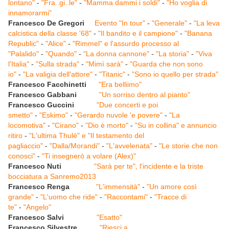
lontano"
-
"Fra..gi..le"
-
"Mamma dammi i soldi"
-
"Ho voglia di
innamorarmi"
Francesco De Gregori
Evento "In tour"
-
"Generale"
-
"La leva
calcistica della classe '68"
-
"Il bandito e il campione"
-
"Banana
Republic"
-
"Alice"
-
"Rimmel" e l'assurdo processo al
"Palalido"
-
"Quando"
-
"La donna cannone"
-
"La storia"
-
"Viva
l'Italia"
-
"Sulla strada"
-
"Mimì sarà"
-
"Guarda che non sono
io"
-
"La valigia dell'attore"
-
"Titanic"
-
"Sono io quello per strada"
Francesco Facchinetti
"Era belliimo"
Francesco Gabbani
"Un sorriso dentro al pianto"
Francesco Guccini
"Due concerti e poi
smetto"
-
"Eskimo"
-
"Gerardo nuvole 'e povere"
-
"La
locomotiva"
-
"Cirano"
-
"Dio è morto"
-
"Su in collina" e annuncio
ritiro
-
"L'ultima Thulè" e "Il testamento del
pagliaccio"
-
"Dalla/Morandi"
-
"L'avvelenata"
-
"Le storie che non
conosci"
-
"Ti insegnerò a volare (Alex)"
Francesco Nuti
"Sarà per te", l'incidente e la triste
bocciatura a Sanremo2013
Francesco Renga
"L'immensità"
-
"Un amore così
grande"
-
"L'uomo che ride"
-
"Raccontami"
-
"Tracce di
te"
-
"Angelo"
Francesco Salvi
"Esatto"
Francesco Silvestre
"Riesci a