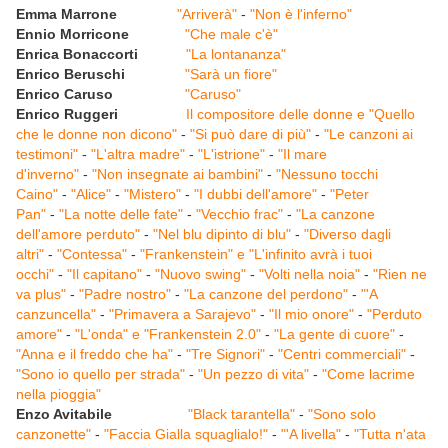
Emma Marrone
"Arriverà"
-
"Non è l'inferno"
Ennio Morricone
"Che male c'è"
Enrica Bonaccorti
"La lontananza"
Enrico Beruschi
"Sarà un fiore"
Enrico Caruso
"Caruso"
Enrico Ruggeri
Il compositore delle donne e "Quello
che le donne non dicono"
-
"Si può dare di più"
-
"Le canzoni ai
testimoni"
-
"L'altra madre"
-
"L'istrione"
-
"Il mare
d'inverno"
-
"Non insegnate ai bambini"
-
"Nessuno tocchi
Caino"
-
"Alice"
-
"Mistero"
-
"I dubbi dell'amore"
-
"Peter
Pan"
-
"La notte delle fate"
-
"Vecchio frac"
-
"La canzone
dell'amore perduto"
-
"Nel blu dipinto di blu"
-
"Diverso dagli
altri"
-
"Contessa"
-
"Frankenstein" e "L'infinito avrà i tuoi
occhi"
-
"Il capitano"
-
"Nuovo swing"
-
"Volti nella noia"
-
"Rien ne
va plus"
-
"Padre nostro"
-
"La canzone del perdono"
-
"'A
canzuncella"
-
"Primavera a Sarajevo"
-
"Il mio onore"
-
"Perduto
amore"
-
"L'onda" e "Frankenstein 2.0"
-
"La gente di cuore"
-
"Anna e il freddo che ha"
-
"Tre Signori"
-
"Centri commerciali"
-
"Sono io quello per strada"
-
"Un pezzo di vita"
-
"Come lacrime
nella pioggia"
Enzo Avitabile
"Black tarantella"
-
"Sono solo
canzonette"
-
"Faccia Gialla squaglialo!"
-
"'A livella"
-
"Tutta n'ata